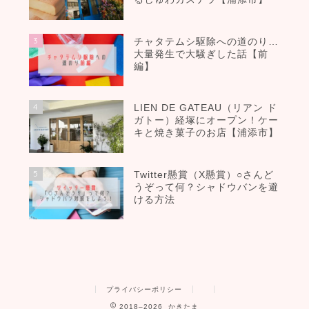
3
チャタテムシ駆除への道のり…
大量発生で大騒ぎした話【前
編】
4
LIEN DE GATEAU（リアン ド
ガトー）経塚にオープン！ケー
キと焼き菓子のお店【浦添市】
5
Twitter懸賞（X懸賞）○さんど
うぞって何？シャドウバンを避
ける方法
プライバシーポリシー
2018–2026 かきたま