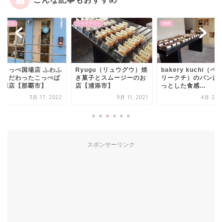
クアウト
テイクアウト
沖縄
わこっぺ国場店 ふわふ
Ryugu（リュウグウ）焼
bakery kuchi（ベ
にこだわったこっぺぱ
き菓子とスムージーのお
リークチ）のパンは
専門店【那覇市】
店【浦添市】
っとした食感...
3月 17, 2022
9月 11, 2021
4月 27, 
スポンサーリンク