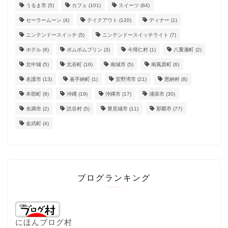
うるま市
(5)
カフェ
(101)
スイーツ
(84)
セーラームーン
(4)
テイクアウト
(120)
ディナー
(1)
ニンテンドースイッチ
(5)
ニンテンドースイッチライト
(7)
ホテル
(6)
ポムポムプリン
(3)
今帰仁村
(1)
八重瀬町
(2)
北中城
(5)
北谷町
(16)
南城市
(5)
南風原町
(6)
名護市
(13)
嘉手納町
(1)
宜野湾市
(21)
恩納村
(8)
本部町
(9)
沖縄
(19)
沖縄市
(17)
浦添市
(30)
糸満市
(2)
読谷村
(5)
豊見城市
(11)
那覇市
(77)
金武町
(4)
ブログランキング
にほんブログ村