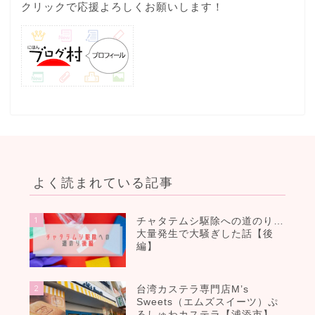
クリックで応援よろしくお願いします！
よく読まれている記事
1
チャタテムシ駆除への道のり…
大量発生で大騒ぎした話【後
編】
2
台湾カステラ専門店M’s
Sweets（エムズスイーツ）ぷ
るしゅわカステラ【浦添市】