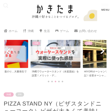
ホーム
沖縄
生活
ゲーム
お問い合わせ
沖縄
沖縄
への道のり…大量発生で
沖縄でウォータースタンド（水道直結）を
HIYORIオーシャンリ
..
設置！メリット・デ...
記！全室オーシャ...
沖縄
PR
PIZZA STAND NY（ピザスタンドニ
ューヨーク）ピザが大きくて美味し