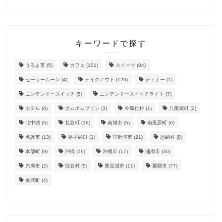
キーワードで探す
うるま市
(5)
カフェ
(101)
スイーツ
(84)
セーラームーン
(4)
テイクアウト
(120)
ディナー
(1)
ニンテンドースイッチ
(5)
ニンテンドースイッチライト
(7)
ホテル
(6)
ポムポムプリン
(3)
今帰仁村
(1)
八重瀬町
(2)
北中城
(5)
北谷町
(16)
南城市
(5)
南風原町
(6)
名護市
(13)
嘉手納町
(1)
宜野湾市
(21)
恩納村
(8)
本部町
(9)
沖縄
(19)
沖縄市
(17)
浦添市
(30)
糸満市
(2)
読谷村
(5)
豊見城市
(11)
那覇市
(77)
金武町
(4)