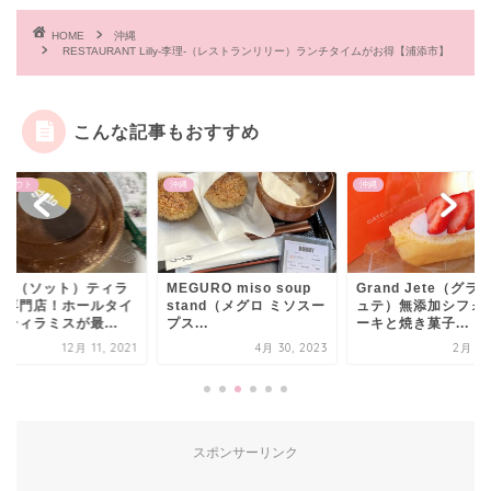
HOME
沖縄
RESTAURANT Lilly-李理-（レストランリリー）ランチタイムがお得【浦添市】
こんな記事もおすすめ
クアウト
沖縄
沖縄
tto（ソット）ティラ
MEGURO miso soup
Grand Jete（グラ
ス専門店！ホールタイ
stand（メグロ ミソスー
ュテ）無添加シフォ
ティラミスが最...
プス...
ーキと焼き菓子...
12月 11, 2021
4月 30, 2023
2月 1, 
スポンサーリンク