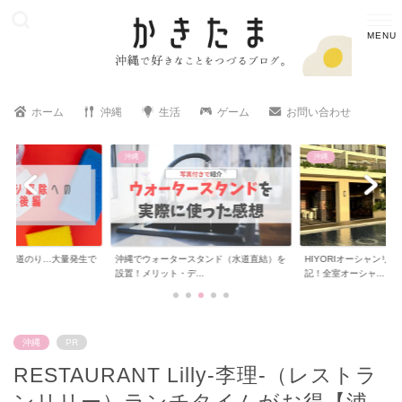
ホーム
沖縄
生活
ゲーム
お問い合わせ
沖縄
沖縄
への道のり…大量発生で
沖縄でウォータースタンド（水道直結）を
HIYORIオーシャンリ
..
設置！メリット・デ...
記！全室オーシャ...
沖縄
PR
RESTAURANT Lilly-李理-（レストラ
ンリリー）ランチタイムがお得【浦