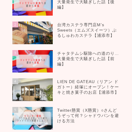
大量発生で大騒ぎした話【後
編】
2
台湾カステラ専門店M’s
Sweets（エムズスイーツ）ぷ
るしゅわカステラ【浦添市】
3
チャタテムシ駆除への道のり…
大量発生で大騒ぎした話【前
編】
4
LIEN DE GATEAU（リアン ド
ガトー）経塚にオープン！ケー
キと焼き菓子のお店【浦添市】
5
Twitter懸賞（X懸賞）○さんど
うぞって何？シャドウバンを避
ける方法