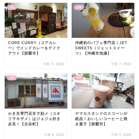
沖縄
沖縄
CORE CURRY（コアカレ
沖縄初のパフェ専門店！JET
ー）でインドカレーをテイク
SWEETS（ジェットスイー
アウト【那覇市】
ツ）【沖縄市泡瀬】
11月 11, 2020
11月 7, 2020
沖縄
沖縄
かき氷専門店氷ヲ刻メ（コオ
ヤマカスタンドのスコーンが
リヲキザメ）はジョジョ好き
絶品！おいしいコーヒーと焼
必見！【北谷町】
き菓子【那覇市】
11月 6, 2020
11月 3, 2020