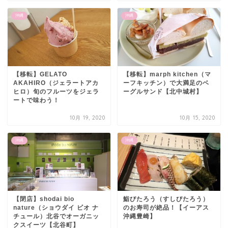
沖縄
沖縄
【移転】GELATO
【移転】marph kitchen（マ
AKAHIRO（ジェラートアカ
ーフキッチン）で大満足のベ
ヒロ）旬のフルーツをジェラ
ーグルサンド【北中城村】
ートで味わう！
10月 19, 2020
10月 15, 2020
沖縄
沖縄
【閉店】shodai bio
鮨びたろう（すしびたろう）
nature（ショウダイ ビオ ナ
のお寿司が絶品！【イーアス
チュール）北谷でオーガニッ
沖縄豊崎】
クスイーツ【北谷町】