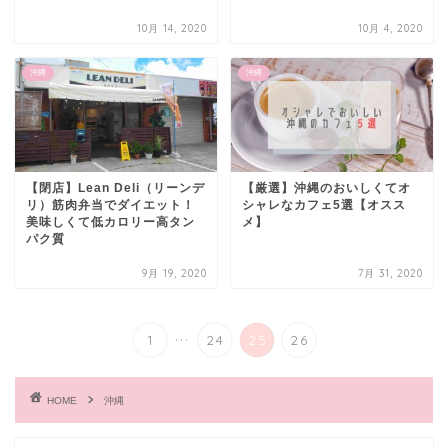
10月 14, 2020
10月 4, 2020
沖縄
沖縄
【閉店】Lean Deli（リーンデ
【厳選】沖縄のおいしくてオ
リ）筋肉弁当でダイエット！
シャレなカフェ5選【オスス
美味しくて低カロリー高タン
メ】
パク質
9月 19, 2020
7月 31, 2020
...
1
24
25
26
HOME
沖縄