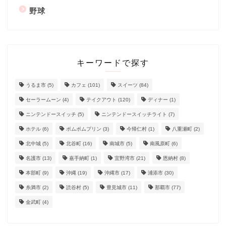
野球
キーワードで探す
うるま市
(5)
カフェ
(101)
スイーツ
(84)
セーラームーン
(4)
テイクアウト
(120)
ディナー
(1)
ニンテンドースイッチ
(5)
ニンテンドースイッチライト
(7)
ホテル
(6)
ポムポムプリン
(3)
今帰仁村
(1)
八重瀬町
(2)
北中城
(5)
北谷町
(16)
南城市
(5)
南風原町
(6)
名護市
(13)
嘉手納町
(1)
宜野湾市
(21)
恩納村
(8)
本部町
(9)
沖縄
(19)
沖縄市
(17)
浦添市
(30)
糸満市
(2)
読谷村
(5)
豊見城市
(11)
那覇市
(77)
金武町
(4)