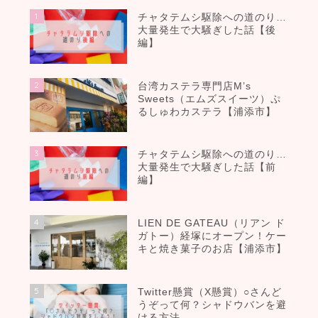
1
チャタテムシ駆除への道のり…
大量発生で大騒ぎした話【後
編】
2
台湾カステラ専門店M’s
Sweets（エムズスイーツ）ぷ
るしゅわカステラ【浦添市】
3
チャタテムシ駆除への道のり…
大量発生で大騒ぎした話【前
編】
4
LIEN DE GATEAU（リアン ド
ガトー）経塚にオープン！ケー
キと焼き菓子のお店【浦添市】
5
Twitter懸賞（X懸賞）○さんど
うぞって何？シャドウバンを避
ける方法