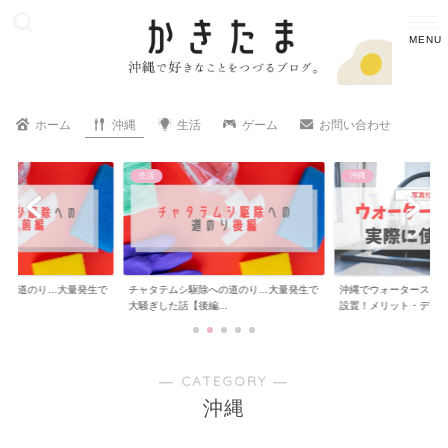
ホーム
沖縄
生活
ゲーム
お問い合わせ
生活
沖縄
への道のり…大量発生で
チャタテムシ駆除への道のり…大量発生で
沖縄でウォータースタ
..
大騒ぎした話【後編...
設置！メリット・デ...
― CATEGORY ―
沖縄