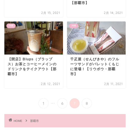
【那覇市】
2月 15, 2021
2月 14, 2021
沖縄
沖縄
【閉店】Blups（ブラップ
千疋屋（せんびきや）のフル
ス）お茶とコーヒーメインの
ーツサンドがパレットくもじ
ドリンクをテイクアウト【那
に登場！【リウボウ・那覇
覇市】
市】
2月 12, 2021
2月 11, 2021
...
1
6
7
8
HOME
那覇市