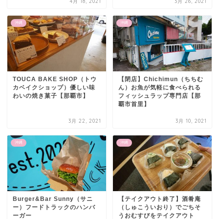
4月 18, 2021
3月 26, 2021
沖縄
沖縄
TOUCA BAKE SHOP（トウ
【閉店】Chichimun（ちちむ
カベイクショップ）優しい味
ん）お魚が気軽に食べられる
わいの焼き菓子【那覇市】
フィッシュラップ専門店【那
覇市首里】
3月 22, 2021
3月 10, 2021
沖縄
沖縄
Burger&Bar Sunny（サニ
【テイクアウト終了】酒肴庵
ー）フードトラックのハンバ
（しゅこういおり）でごちそ
ーガー
うおむすびをテイクアウト