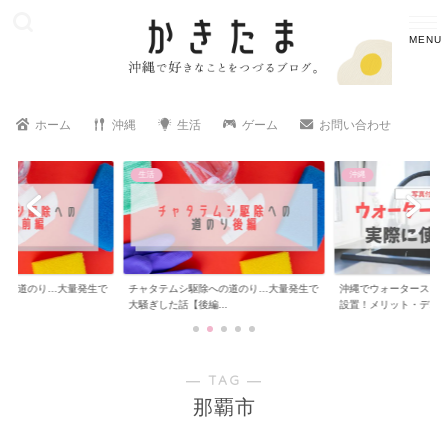
ホーム
沖縄
生活
ゲーム
お問い合わせ
生活
沖縄
への道のり…大量発生で
チャタテムシ駆除への道のり…大量発生で
沖縄でウォータースタ
..
大騒ぎした話【後編...
設置！メリット・デ...
― TAG ―
那覇市