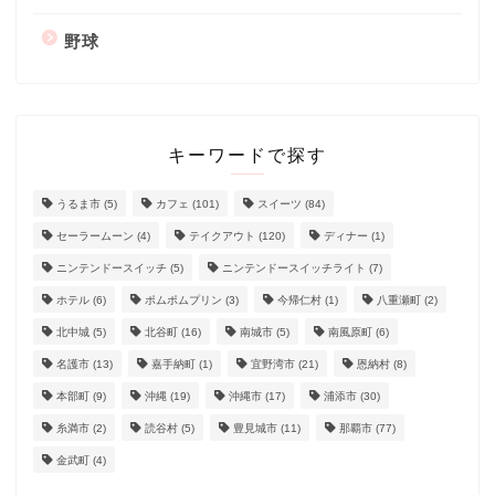
野球
キーワードで探す
うるま市
(5)
カフェ
(101)
スイーツ
(84)
セーラームーン
(4)
テイクアウト
(120)
ディナー
(1)
ニンテンドースイッチ
(5)
ニンテンドースイッチライト
(7)
ホテル
(6)
ポムポムプリン
(3)
今帰仁村
(1)
八重瀬町
(2)
北中城
(5)
北谷町
(16)
南城市
(5)
南風原町
(6)
名護市
(13)
嘉手納町
(1)
宜野湾市
(21)
恩納村
(8)
本部町
(9)
沖縄
(19)
沖縄市
(17)
浦添市
(30)
糸満市
(2)
読谷村
(5)
豊見城市
(11)
那覇市
(77)
金武町
(4)