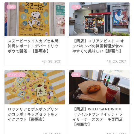
沖縄
沖縄
スヌーピータイムカプセル展
【閉店】コリアンビストロ オ
沖縄レポート！デパートリウ
ッパキンパの韓国料理が食べ
ボウで開催！【那覇市】
やすくて美味しい【那覇市】
4月 28, 2021
4月 23, 2021
テイクアウト
沖縄
ロッテリアとポムポムプリン
【閉店】WILD SANDWICH
がコラボ！キッズセットをテ
（ワイルドサンドイッチ）フ
イクアウト【那覇市】
ィリーチーズステーキ専門店
【那覇市】