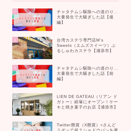
1
チャタテムシ駆除への道のり…
大量発生で大騒ぎした話【後
編】
2
台湾カステラ専門店M’s
Sweets（エムズスイーツ）ぷ
るしゅわカステラ【浦添市】
3
チャタテムシ駆除への道のり…
大量発生で大騒ぎした話【前
編】
4
LIEN DE GATEAU（リアン ド
ガトー）経塚にオープン！ケー
キと焼き菓子のお店【浦添市】
5
Twitter懸賞（X懸賞）○さんど
うぞって何？シャドウバンを避