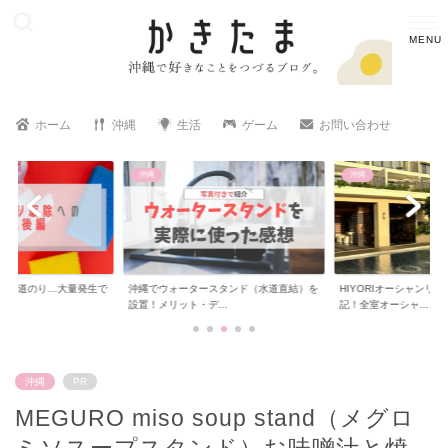
ホーム
沖縄
生活
ゲーム
お問い合わせ
沖縄
生活
スタンド（水道直結）を
HIYORIオーシャンリゾート沖縄の宿泊
パイナップル豆乳ロー
...
記！全室オーシャ...
使い方は？実際に使...
沖縄
PR
MEGURO miso soup stand（メグロ
ミソスープスタンド）お味噌汁と焼