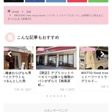
HOME
沖縄
MEGURO miso soup stand（メグロ ミソスープスタンド）お味噌汁と焼きおに
ぎりのお店【那覇市】
こんな記事もおすすめ
縄
テイクアウト
沖縄
閉店】アプリコットベ
MATTO food truck（マ
セーラームーンカフ
カリーは様々な種類の
ットーフードトラック）
Eternal-に行っ
ンがずらり【南風原
グリルド...
た！体験レポ【...
..
6月 18, 2022
1月 28
3月 1, 2021
スポンサーリンク