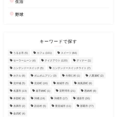
生活
野球
キーワードで探す
うるま市
(5)
カフェ
(101)
スイーツ
(84)
セーラームーン
(4)
テイクアウト
(120)
ディナー
(1)
ニンテンドースイッチ
(5)
ニンテンドースイッチライト
(7)
ホテル
(6)
ポムポムプリン
(3)
今帰仁村
(1)
八重瀬町
(2)
北中城
(5)
北谷町
(16)
南城市
(5)
南風原町
(6)
名護市
(13)
嘉手納町
(1)
宜野湾市
(21)
恩納村
(8)
本部町
(9)
沖縄
(19)
沖縄市
(17)
浦添市
(30)
糸満市
(2)
読谷村
(5)
豊見城市
(11)
那覇市
(77)
金武町
(4)