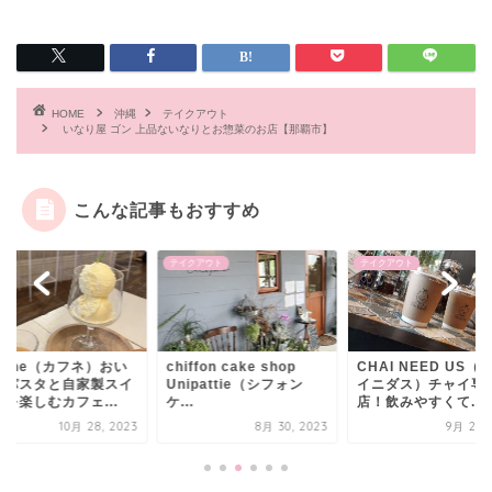
HOME
沖縄
テイクアウト
いなり屋 ゴン 上品ないなりとお惣菜のお店【那覇市】
こんな記事もおすすめ
テイクアウト
テイクアウト
fune（カフネ）おい
chiffon cake shop
CHAI NEED US（
いパスタと自家製スイ
Unipattie（シフォン
イニダス）チャイ専
を楽しむカフェ...
ケ...
店！飲みやすくて...
10月 28, 2023
8月 30, 2023
9月 26, 