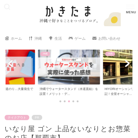
ホーム
沖縄
生活
ゲーム
お問い合わせ
沖縄
沖縄
への道のり…大量発生で
沖縄でウォータースタンド（水道直結）を
HIYORIオーシャンリ
..
設置！メリット・デ...
記！全室オーシャ...
テイクアウト
PR
いなり屋 ゴン 上品ないなりとお惣菜
のお店【那覇市】