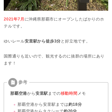
2021年7月
に沖縄県那覇市にオープンしたばかりのホ
テルです。
ゆいレール
安里駅から徒歩3分
と好立地です。
国際通りも近いので、観光するのに抜群の場所にあり
ます！
那覇空港
から
安里駅
までの
移動時間
メモ
那覇空港から安里駅までは
約18分
那覇空港からタクシーで
約20分