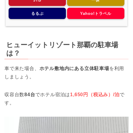
JTB
一休
るるぶ
Yahoo!トラベル
ヒューイットリゾート那覇の駐車場
は？
車で来た場合、
ホテル敷地内にある立体駐車場
を利用
しましょう。
収容台数
84台
でホテル宿泊は
1,650円（税込み）/泊
で
す。