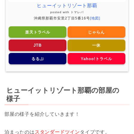
ヒューイットリゾート那覇
posted with
トマレバ
沖縄県那覇市安里2丁目5番16号
[地図]
楽天トラベル
じゃらん
JTB
一休
るるぶ
Yahoo!トラベル
ヒューイットリゾート那覇の部屋の
様子
部屋の様子を紹介していきます！
泊まったのは
スタンダードツイン
タイプです。