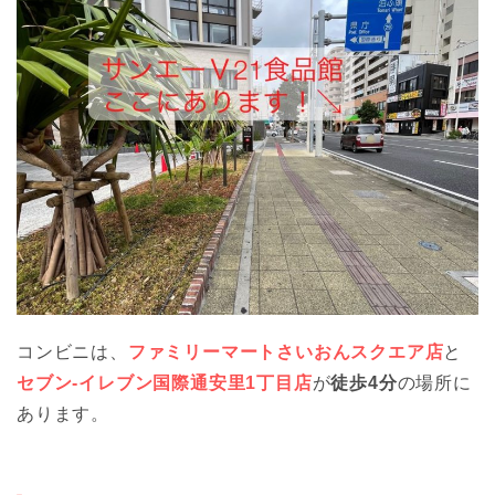
コンビニは、
ファミリーマートさいおんスクエア店
と
セブン-イレブン国際通安里1丁目店
が
徒歩4分
の場所に
あります。