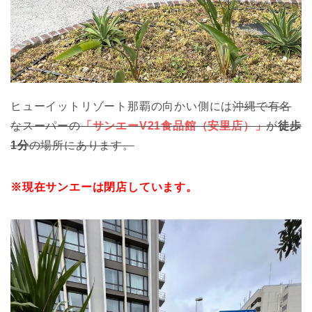
ヒューイットリゾート那覇の向かい側には
沖縄で有名
なスーパーの
「サンエーV21食品館（安里店）」
が
徒歩
1分
の場所にあります。
※現在サンエーは閉店しています。