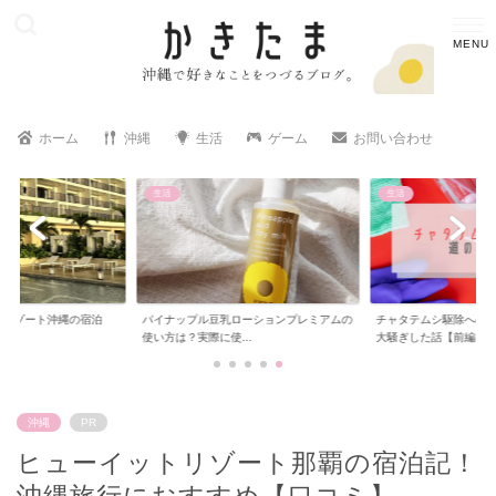
ホーム
沖縄
生活
ゲーム
お問い合わせ
生活
生活
ローションプレミアムの
チャタテムシ駆除への道のり…大量発生で
チャタテムシ駆除への
..
大騒ぎした話【前編...
大騒ぎした話【後編...
沖縄
PR
ヒューイットリゾート那覇の宿泊記！
沖縄旅行におすすめ【口コミ】