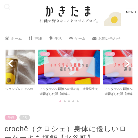
ホーム
沖縄
生活
ゲーム
お問い合わせ
生活
沖縄
への道のり…大量発生で
チャタテムシ駆除への道のり…大量発生で
沖縄でウォータースタ
..
大騒ぎした話【後編...
設置！メリット・デ...
沖縄
PR
crochê（クロシェ）身体に優しいロ
ーケーキを堪能【北谷町】