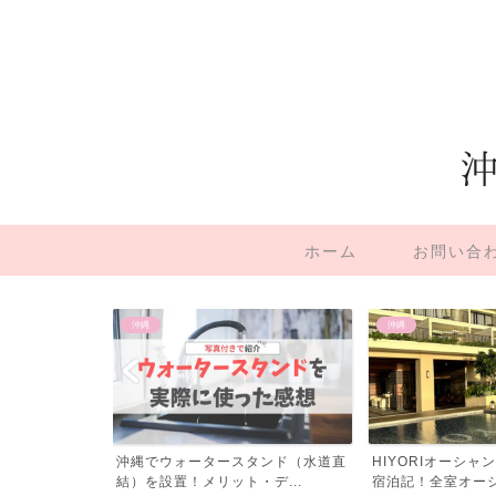
ホーム
お問い合
沖縄
生活
タンド（水道直
HIYORIオーシャンリゾート沖縄の
パイナップル豆乳
デ...
宿泊記！全室オーシャ...
アムの使い方は？実際