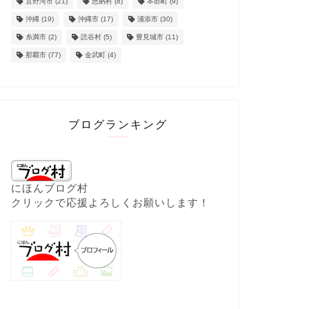
宜野湾市
(21)
恩納村
(8)
本部町
(9)
沖縄
(19)
沖縄市
(17)
浦添市
(30)
糸満市
(2)
読谷村
(5)
豊見城市
(11)
那覇市
(77)
金武町
(4)
ブログランキング
にほんブログ村
クリックで応援よろしくお願いします！