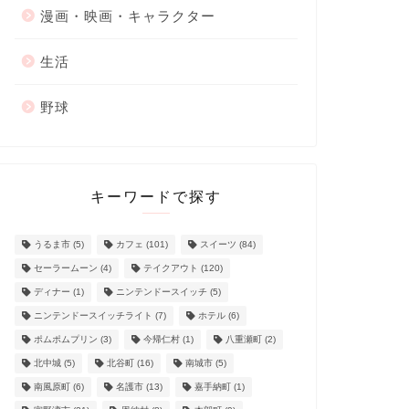
漫画・映画・キャラクター
生活
野球
キーワードで探す
うるま市
(5)
カフェ
(101)
スイーツ
(84)
セーラームーン
(4)
テイクアウト
(120)
ディナー
(1)
ニンテンドースイッチ
(5)
ニンテンドースイッチライト
(7)
ホテル
(6)
ポムポムプリン
(3)
今帰仁村
(1)
八重瀬町
(2)
北中城
(5)
北谷町
(16)
南城市
(5)
南風原町
(6)
名護市
(13)
嘉手納町
(1)