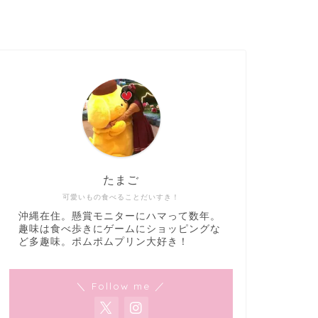
たまご
可愛いもの食べることだいすき！
沖縄在住。懸賞モニターにハマって数年。
趣味は食べ歩きにゲームにショッピングな
ど多趣味。ポムポムプリン大好き！
＼ Follow me ／