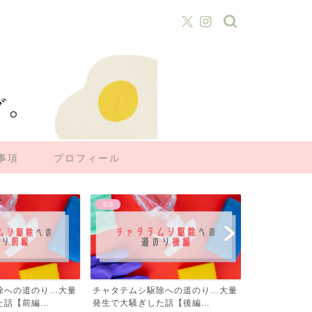
事項
プロフィール
沖縄
沖縄
除への道のり…大量
沖縄でウォータースタンド（水道直
HIYORIオ
話【後編...
結）を設置！メリット・デ...
宿泊記！全室オ