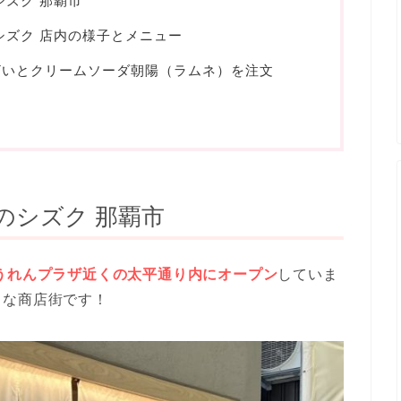
シズク 那覇市
シズク 店内の様子とメニュー
ざいとクリームソーダ朝陽（ラムネ）を注文
のシズク 那覇市
うれんプラザ近くの太平通り内にオープン
していま
さな商店街です！