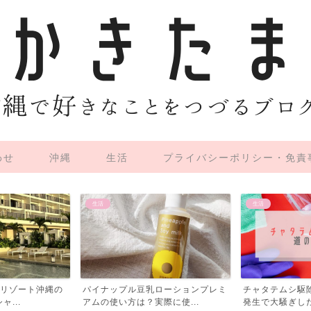
わせ
沖縄
生活
プライバシーポリシー・免責
生活
生活
ローションプレミ
チャタテムシ駆除への道のり…大量
チャタテムシ駆
に使...
発生で大騒ぎした話【前編...
発生で大騒ぎした