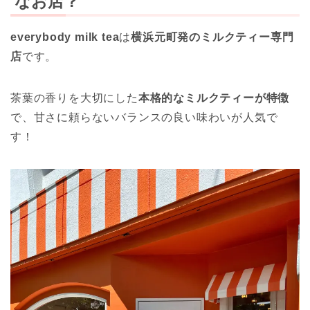
なお店？
everybody milk tea
は
横浜元町発のミルクティー専門
店
です。
茶葉の香りを大切にした
本格的なミルクティーが特徴
で、甘さに頼らないバランスの良い味わいが人気で
す！