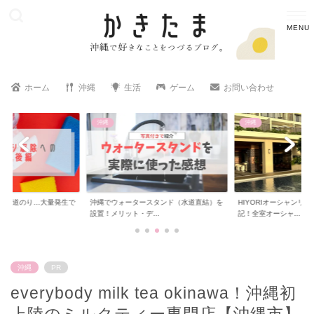
ホーム
沖縄
生活
ゲーム
お問い合わせ
沖縄
沖縄
への道のり…大量発生で
沖縄でウォータースタンド（水道直結）を
HIYORIオーシャンリ
..
設置！メリット・デ...
記！全室オーシャ...
沖縄
PR
everybody milk tea okinawa！沖縄初
上陸のミルクティー専門店【沖縄市】