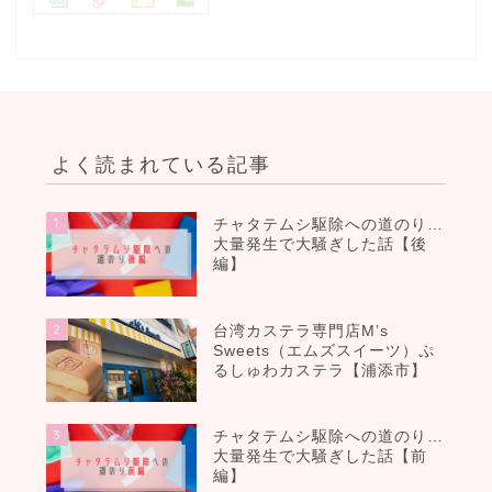
よく読まれている記事
1
チャタテムシ駆除への道のり…
大量発生で大騒ぎした話【後
編】
2
台湾カステラ専門店M’s
Sweets（エムズスイーツ）ぷ
るしゅわカステラ【浦添市】
3
チャタテムシ駆除への道のり…
大量発生で大騒ぎした話【前
編】