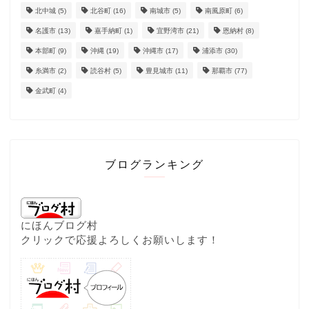
北中城
(5)
北谷町
(16)
南城市
(5)
南風原町
(6)
名護市
(13)
嘉手納町
(1)
宜野湾市
(21)
恩納村
(8)
本部町
(9)
沖縄
(19)
沖縄市
(17)
浦添市
(30)
糸満市
(2)
読谷村
(5)
豊見城市
(11)
那覇市
(77)
金武町
(4)
ブログランキング
にほんブログ村
クリックで応援よろしくお願いします！