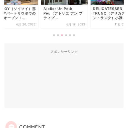
OYSOY（ソイソイ）那
Atelier Un Petit
DELICATESSEN
店 デパートリウボウの
Peu（アトリエ アン プ
TRUNQ（デリカテ
にオープン！...
ティプ...
ントランク）小禄...
6月 20, 2022
6月 19, 2022
11月 28, 
スポンサーリンク
COMMENT